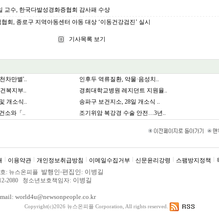
 교수, 한국다발성경화증협회 감사패 수상
회, 종로구 지역아동센터 아동 대상 ‘이동건강검진’ 실시
기사목록 보기
천차만별'..
인후두 역류질환, 약물·음성치..
건복지부..
경희대학교병원 레지던트 지원율..
및 개소식..
송파구 보건지소, 28일 개소식 ..
건소와「..
조기위암 복강경 수술 안전…3년..
내
이용약관
개인정보취급방침
이메일수집거부
신문윤리강령
스팸방지정책
발행인
‧
편집인: 이병길
. 제호: 뉴스온피플
: 이병길
3012-2080 청소년보호책임자
ail: world4u@newsonpeople.co.kr
Copyright(c)2026 뉴스온피플
Corporation, All rights reserved.