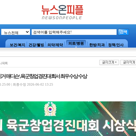
의료/병원
보건/복지
건강/웰빙
의약/제약
한방/치과
정책/인사
사목록
이거 매디슨’, 육군창업경진대회서 최우수상 수상
25:00 | 최종수정 2026-06-02 13:25