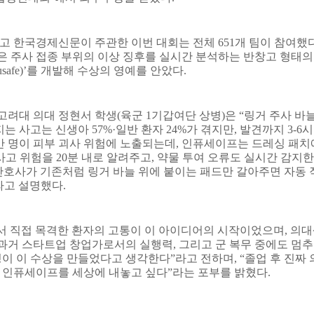
고 한국경제신문이 주관한 이번 대회는 전체
651
개 팀이 참여했
주사 접종 부위의 이상 징후를 실시간 분석하는 반창고 형태의
usafe)’
를 개발해 수상의 영예를 안았다
.
 고려대 의대 정현서 학생
(
육군
1
기갑여단 상병
)
은
“
링거 주사 바
지는 사고는 신생아
57%·
일반 환자
24%
가 겪지만
,
발견까지
3-6
시
만 명이 피부 괴사 위험에 노출되는데
,
인퓨세이프는 드레싱 패치
사고 위험을
20
분 내로 알려주고
,
약물 투여 오류도 실시간 감지한
간호사가 기존처럼 링거 바늘 위에 붙이는 패드만 갈아주면 자동 
라고 설명했다
.
서 직접 목격한 환자의 고통이 이 아이디어의 시작이었으며
,
의대
과거 스타트업 창업가로서의 실행력
,
그리고 군 복무 중에도 멈
정이 이 수상을 만들었다고 생각한다
”
라고 전하며
, “
졸업 후 진짜 
 인퓨세이프를 세상에 내놓고 싶다
”
라는 포부를 밝혔다
.