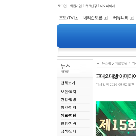
로그인
회원가입
유료신청
마이페이지
뉴스 홈
의료/병원
기
고대 의대생 ‘아미 타
전체보기
기사입력 2026-06-02 오후 1:
보건/복지
건강/웰빙
의약/제약
의료/병원
한방/치과
정책/인사