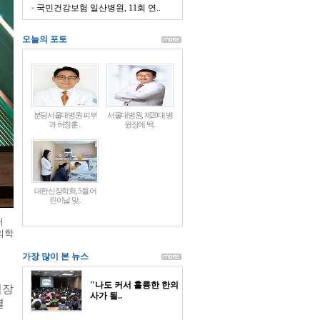
국민건강보험 일산병원, 11회 연..
오늘의 포토
분당서울대병원 피부
서울대병원, 제20대 병
과 허창훈 ..
원장에 백..
대한신장학회, 5월 어
린이날 맞..
서
의학
가장 많이 본 뉴스
"나도 커서 훌륭한 한의
팀장
사가 될..
열