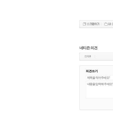
네티즌 의견
전체
0
의견쓰기