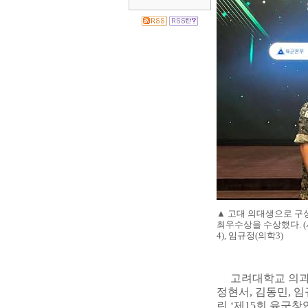
▲
고대 의대생으로 구
최우수상을 수상했다
. (
4),
임규정
(
의학
3)
고려대학교 의과
정현서
,
김동민
,
임
린
‘
제
15
회 육군창