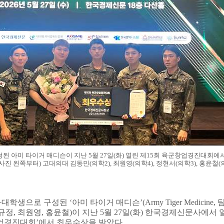
성된 아미 타이거 매디슨이 지난
5
월
27
일
(
화
)
열린 제
15
회 육군창업경진대회에
사진 왼쪽부터
)
고대의대 김동민
(
의학
2),
최원영
(
의학
4),
정현서
(
의학
3),
홍윤철
(
대학생으로 구성된
‘
아미 타이거 매디슨
’(Army Tiger Medicine,
규정
,
최원영
,
홍윤철
)
이 지난
5
월
27
일
(
화
)
한국경제신문사에서 
업경진대회
’
에서 최우수상을 받았다
.