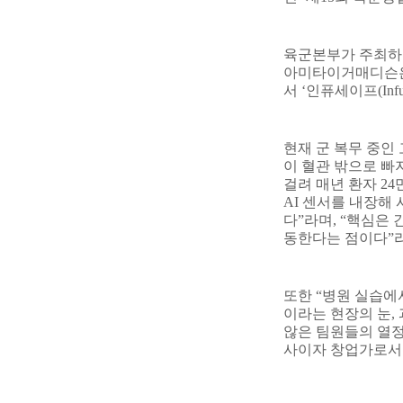
육군본부가 주최하
아미타이거매디슨은 
서
‘
인퓨세이프
(Inf
현재 군 복무 중인
이 혈관 밖으로 빠
걸려 매년 환자
24
AI
센서를 내장해 
다
”
라며
, “
핵심은 
동한다는 점이다
”
또한
“
병원 실습에
이라는 현장의 눈
,
않은 팀원들의 열
사이자 창업가로서