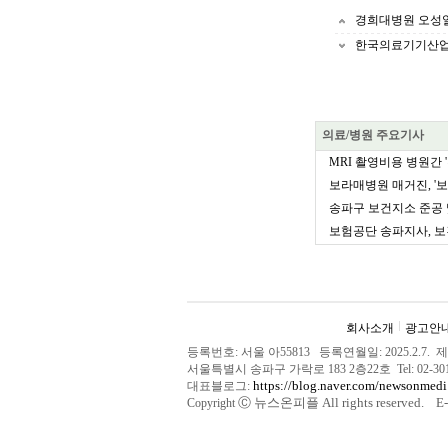
경희대병원 오성일
한국의료기기산업협
의료/병원 주요기사
MRI 촬영비용 병원간 '
보라매병원 매거진, '보
송파구 보건지소 준공 
보험공단 송파지사, 보
회사소개
광고안
등록번호: 서울 아55813 등록연월일: 2025.2.7
서울특별시 송파구 가락로 183 2층22호 Tel: 02-
https://blog.naver.com/newsonmedi
대표블로그:
Ⓒ
뉴스온피플 All rights reserved. E-m
Copyright