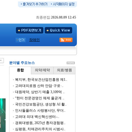
최종편집:
2026.08.09 12:45
장애인
분야별 주요뉴스
종합
의약/제약
의료/병원
복지부, 한국보건산업진흥원 제1..
고려대의료원 산하 안암·구로·..
대원제약, 상반기 매출 3,109억 ..
“한미 전문경영인 체제 올곧게 ..
국민건강보험공단, 생성형 AI 활..
인사돌플러스 사랑봉사단, 무더..
고려대 의대 백신혁신센터–..
경희대병원, 2025년 환자경험평..
심평원, 치매관리주치의 시범사..