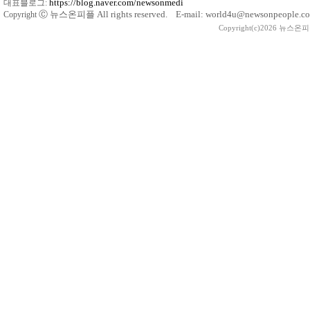
https://blog.naver.com/newsonmedi
대표블로그:
Ⓒ
뉴스온피플 All rights reserved. E-mail: world4u@newsonpeople.co
Copyright
Copyright(c)2026 뉴스온