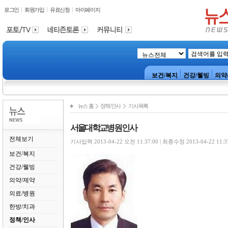
로그인
회원가입
유료신청
마이페이지
보건/복지
건강/웰빙
의약
뉴스 홈
정책/인사
기사목록
서울대학교병원 인사
전체보기
기사입력 2013-04-22 오전 11:37:00 | 최종수정 2013-04-22 11:3
보건/복지
건강/웰빙
의약/제약
의료/병원
한방/치과
정책/인사