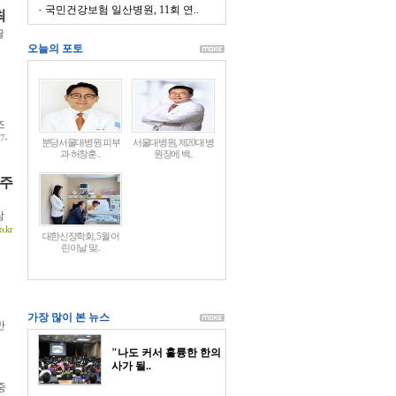
국민건강보험 일산병원, 11회 연..
최
글
오늘의 포토
즈
07-
분당서울대병원 피부
서울대병원, 제20대 병
과 허창훈 ..
원장에 백..
 주
람
.kr
대한신장학회, 5월 어
린이날 맞..
가장 많이 본 뉴스
반
"나도 커서 훌륭한 한의
사가 될..
중