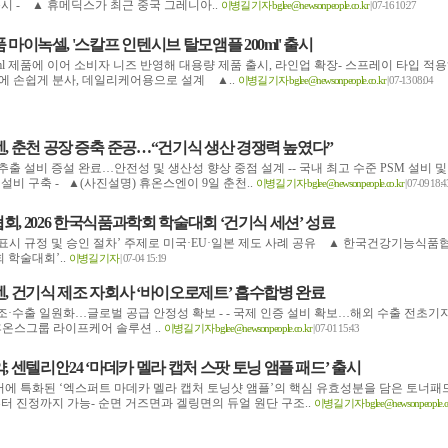
출시 - ▲ 휴메딕스가 최근 중국 그레니아..
이병길 기자 bglee@newsonpeople.co.kr
| 07-16 10:27
마이녹셀, '스칼프 인텐시브 탈모앰플 200ml' 출시
0ml 제품에 이어 소비자 니즈 반영해 대용량 제품 출시, 라인업 확장- 스프레이 타입 적
에 손쉽게 분사, 데일리케어용으로 설계 ▲..
이병길 기자 bglee@newsonpeople.co.kr
| 07-13 08:04
, 춘천 공장 증축 준공…“건기식 생산 경쟁력 높였다”
 추출 설비 증설 완료…안전성 및 생산성 향상 중점 설계 -- 국내 최고 수준 PSM 설비 및
설비 구축 - ▲(사진설명) 휴온스엔이 9일 춘천..
이병길 기자 bglee@newsonpeople.co.kr
| 07-09 18:4
 2026 한국식품과학회 학술대회 ‘건기식 세션’ 성료
 표시 규정 및 승인 절차’ 주제로 미국·EU·일본 제도 사례 공유 ▲ 한국건강기능식품
회 학술대회’..
이병길 기자
| 07-04 15:19
, 건기식 제조 자회사 ‘바이오로제트’ 흡수합병 완료
·제조·수출 일원화…글로벌 공급 안정성 확보 - - 국제 인증 설비 확보…해외 수출 전초기
온스그룹 라이프케어 솔루션 ..
이병길 기자 bglee@newsonpeople.co.kr
| 07-01 15:43
 센텔리안24 ‘마데카 멜라 캡처 스팟 토닝 앰플 패드’ 출시
케어에 특화된 ‘엑스퍼트 마데카 멜라 캡처 토닝샷 앰플’의 핵심 유효성분을 담은 토너패
부터 진정까지 가능- 순면 거즈면과 겔링면의 듀얼 원단 구조..
이병길 기자 bglee@newsonpeople.co