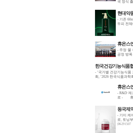
국 정식 
현대약품 
- 기존 6
두피 전체
휴온스엔
- 주정·물
공정 방폭 
한국건강기능식품협회,
- ‘국가별 건강기능식품
회, ‘2026 한국식품과학
휴온스엔
- R&D
로 - 휴
동국제약,
- 기미 
로, 토닝
| 06-29 15:07