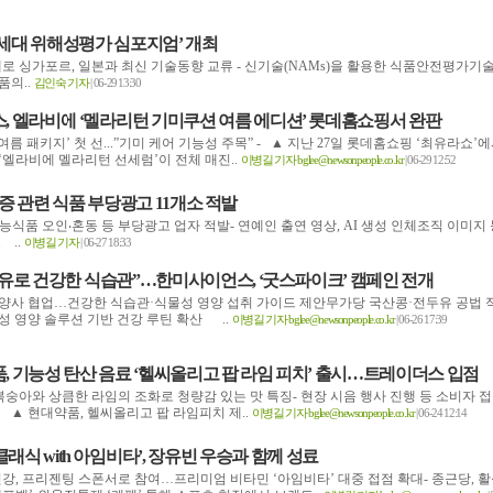
‘차세대 위해성평가 심포지엄’ 개최
주제로 싱가포르, 일본과 최신 기술동향 교류 - 신기술(NAMs)을 활용한 식품안전평가기
의..
김인숙 기자
| 06-29 13:30
, 엘라비에 ‘멜라리턴 기미쿠션 여름 에디션’ 롯데홈쇼핑서 완판
 여름 패키지’ 첫 선...”기미 케어 기능성 주목” - ▲ 지난 27일 롯데홈쇼핑 ‘최유라쇼’
‘엘라비에 멜라리턴 선세럼’이 전체 매진..
이병길 기자 bglee@newsonpeople.co.kr
| 06-29 12:52
증 관련 식품 부당광고 11개소 적발
기능식품 오인‧혼동 등 부당광고 업자 적발- 연예인 출연 영상, AI 생성 인체조직 이미지 
 ..
이병길 기자
| 06-27 18:33
유로 건강한 식습관”…한미사이언스, ‘굿스파이크’ 캠페인 전개
양사 협업…건강한 식습관·식물성 영양 섭취 가이드 제안무가당 국산콩·전두유 공법 
성 영양 솔루션 기반 건강 루틴 확산 ..
이병길 기자 bglee@newsonpeople.co.kr
| 06-26 17:39
, 기능성 탄산 음료 ‘헬씨올리고 팝 라임 피치’ 출시…트레이더스 입점
 복숭아와 상큼한 라임의 조화로 청량감 있는 맛 특징- 현장 시음 행사 진행 등 소비자 
 ▲ 현대약품, 헬씨올리고 팝 라임피치 제..
이병길 기자 bglee@newsonpeople.co.kr
| 06-24 12:14
 클래식 with 아임비타’, 장유빈 우승과 함께 성료
건강, 프리젠팅 스폰서로 참여…프리미엄 비타민 ‘아임비타’ 대중 접점 확대- 종근당, 