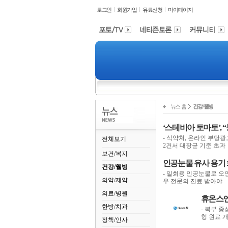
로그인
회원가입
유료신청
마이페이지
뉴스 홈
건강/웰빙
‘스테비아 토마토’,
- 식약처, 온라인 부당광
전체보기
2건서 대장균 기준 초과
보건/복지
인공눈물 유사 용기 
건강/웰빙
- 일회용 인공눈물로 오
의약/제약
우 전문의 진료 받아야 
의료/병원
휴온스엔
한방/치과
- 복부 
형 원료 개
정책/인사