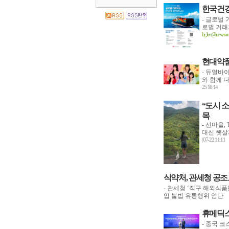
한국건강
- 글로벌 
로벌 거래
bglee@newsonp
현대약품
- 듀얼바
와 함께 
25 16:14
“도시 
목
- 선마을,
대신 햇살
| 07-22 11:11
식약처, 관세청 공조
- 관세청 ‘직구 해외식
입 불법 유통행위 엄단 
휴메딕스
- 중국 코