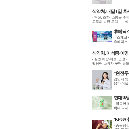
식약처, 내달 1일 
- 혁신, 조화, 소통을 
고도화 방안 모색 식품
휴메딕스
- ‘스페셜
휴메딕스 
식약처, 이석증·이명
- 질병 예방‧치료, 건강
활용해 소비자 구매 유도
“완전두
김민지 영
용한 식물
현대약품
- 달콤한
확대 나서
‘KPGA
- 종근당