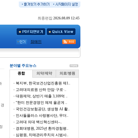
최종편집:
2026.08.09 12:45
장애인
분야별 주요뉴스
종합
의약/제약
의료/병원
복지부, 한국보건산업진흥원 제1..
과
고려대의료원 산하 안암·구로·..
대원제약, 상반기 매출 3,109억 ..
“한미 전문경영인 체제 올곧게 ..
 경
국민건강보험공단, 생성형 AI 활..
인사돌플러스 사랑봉사단, 무더..
고려대 의대 백신혁신센터–..
정
경희대병원, 2025년 환자경험평..
심평원, 치매관리주치의 시범사..