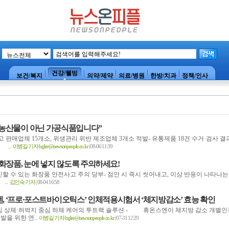
건강/웰빙
보건/복지
의약/제약
의료/병원
한방/치과
정책/인사
 “농산물이 아닌 가공식품입니다”
고 판매업체 15개소, 위생관리 위반 제조업체 3개소 적발- 유통제품 18건 수거·검사 결
 ..
이병길 기자 bglee@newsonpeople.co.kr
| 08-06 11:39
화장품, 눈에 넣지 않도록 주의하세요!
인할 수 있는 화장품 안전사고 주의 당부- 점안 시 즉시 씻어내고, 이상 반응이 나타나는
..
김인숙 기자
| 08-04 16:58
, ‘프로·포스트바이오틱스’ 인체적용시험서 ‘체지방감소’ 효능 확인
중심 상체·허벅지 중심 하체 케어의 투트랙 솔루션 - 휴온스엔이 체지방 감소 개별인
발을 위한 연..
이병길 기자 bglee@newsonpeople.co.kr
| 07-31 12:29