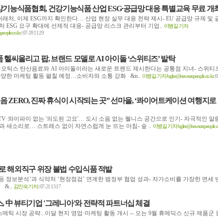
기능식품협회, 건강기능식품 산업 ESG·공급망 대응 특별교육 무료 개
거래처, 이제 ESG까지 확인한다… 산업 현장 실무 대응 전략 제시- EU 공급망 규제 및 
처 ESG 요구 확대에 선제적 대응- 공급망 리스크 관리부터 기업..
이병길 기자
eople.co.kr
| 07-28 11:29
 헬씨올리고 팝, 브랜드 모델로 AI 아이돌 ‘스위티즈’ 발탁
이오틱스 탄산음료와 AI 아이돌이라는 새로운 트렌드 제시한다는 공통점 지녀- 스위티
다양한 마케팅 활동 펼칠 예정…소비자와 소통 강화 &n..
이병길 기자 bglee@newsonpeople.co.kr
| 
소음 ZERO, 진짜 휴식이 시작되는 곳” 선마을, ‘콰이어트케이션 여행지로
 TV·와이파이 없는 '의도된 고요'… 도시 소음 없는 웰니스 공간으로 인기- 자극적인 알
과 새소리로… 스트레스 없이 자연스럽게 눈 뜨는 아침- 숲 ..
이병길 기자 bglee@newsonpeople.co
로 해외직구 위장 불법 수입식품 적발
품등 정보분석’과 식약처 ‘현장점검’ 연계한 범정부 협업 성과- 자가소비를 가장한 면세 
&..
김인숙 기자
| 07-21 13:17
, 中 뷰티기업 '그레니아'와 전략적 파트너십 체결
스메틱 시장 공략...이달 현지 영업·마케팅 활동 개시 -- 오는 9월 휴메딕스 신규 제품군 