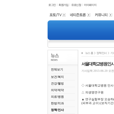
로그인
회원가입
유료신청
마이페이지
뉴스 홈
정책/인사
기
서울대학교병원 인
전체보기
기사입력 2013-06-20 오전 1
보건/복지
건강/웰빙
◇ 서울대학교병원 인사
의약/제약
△ 의생명연구원
의료/병원
▲ 연구실험부장 오승하
(피부과 교수) (보직기간: 2
한방/치과
정책/인사