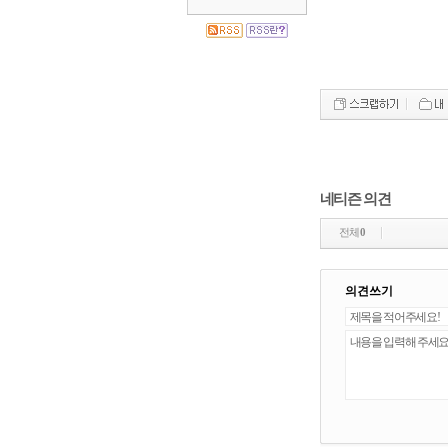
네티즌 의견
전체
0
의견쓰기