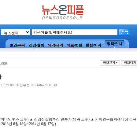
정책/인사
보건/복지
건강/웰빙
의약/제약
의료/병원
한방/치과
사목록
사
0:39:00 | 최종수정 2013-06-20 10:39
(이비인후과 교수) ▲ 전임상실험부장 민승기(외과 교수) ▲ 의학연구협력센터장 김규
013년 6월 18일~2014년 6월 17일).