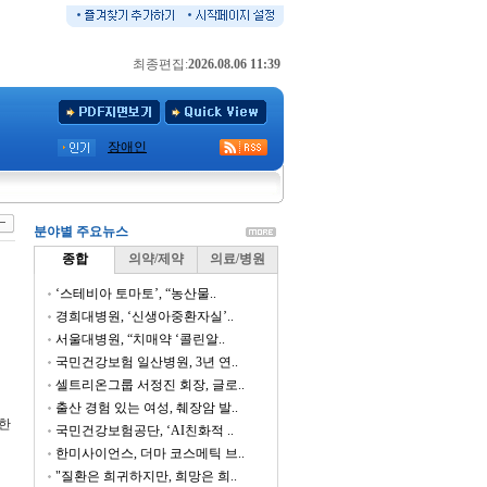
최종편집:
2026.08.06 11:39
장애인
분야별 주요뉴스
종합
의약/제약
의료/병원
‘스테비아 토마토’, “농산물..
경희대병원, ‘신생아중환자실’..
서울대병원, “치매약 ‘콜린알..
국민건강보험 일산병원, 3년 연..
셀트리온그룹 서정진 회장, 글로..
출산 경험 있는 여성, 췌장암 발..
한
국민건강보험공단, ‘AI친화적 ..
한미사이언스, 더마 코스메틱 브..
"질환은 희귀하지만, 희망은 희..