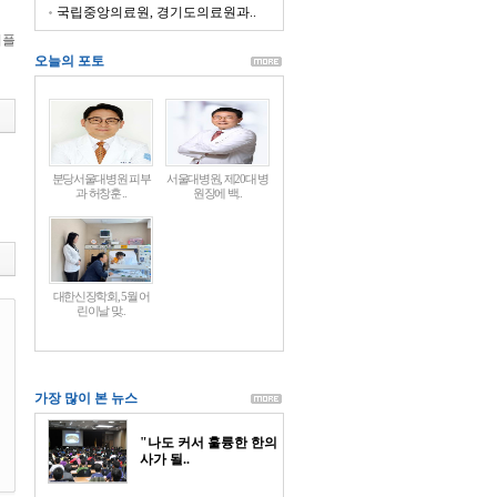
국립중앙의료원, 경기도의료원과..
피플
오늘의 포토
분당서울대병원 피부
서울대병원, 제20대 병
과 허창훈 ..
원장에 백..
대한신장학회, 5월 어
린이날 맞..
가장 많이 본 뉴스
"나도 커서 훌륭한 한의
사가 될..