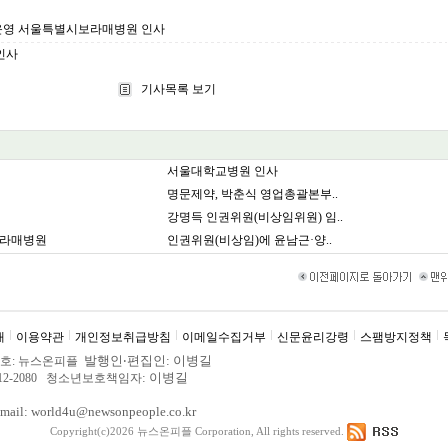
영 서울특별시보라매병원 인사
인사
기사목록 보기
서울대학교병원 인사
명문제약, 박춘식 영업총괄본부..
강명득 인권위원(비상임위원) 임..
보라매병원
인권위원(비상임)에 윤남근·양..
내
이용약관
개인정보취급방침
이메일수집거부
신문윤리강령
스팸방지정책
발행인
‧
편집인: 이병길
. 제호: 뉴스온피플
: 이병길
3012-2080 청소년보호책임자
ail: world4u@newsonpeople.co.kr
Copyright(c)2026 뉴스온피플
Corporation, All rights reserved.