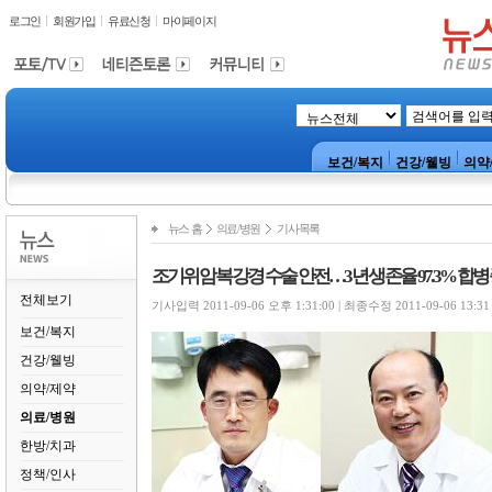
로그인
회원가입
유료신청
마이페이지
보건/복지
건강/웰빙
의약
뉴스 홈
의료/병원
기사목록
조기위암 복강경 수술 안전…3년 생존율 97.3% 합병
전체보기
기사입력 2011-09-06 오후 1:31:00 | 최종수정 2011-09-06 13:31
보건/복지
건강/웰빙
의약/제약
의료/병원
한방/치과
정책/인사