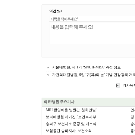
의견쓰기
서울대병원, 제 1기 ‘SNUH-MBA’ 과정 성료
가천의대길병원, 9일 '귀(耳)의 날' 기념 건강강좌 개
기사목
의료/병원 주요기사
MRI 촬영비용 병원간 '천차만별'..
인
보라매병원 매거진, '보건복지부..
경
송파구 보건지소 준공 및 개소식..
송
보험공단 송파지사, 보건소와「..
응