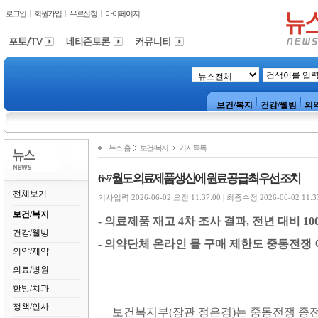
로그인
회원가입
유료신청
마이페이지
보건/복지
건강/웰빙
의
뉴스 홈
보건/복지
기사목록
6~7월도 의료제품 생산에 원료 공급 최우선 조치
전체보기
기사입력 2026-06-02 오전 11:37:00 | 최종수정 2026-06-02 11:3
보건/복지
-
의료제품 재고
4
차 조사 결과
,
전년 대비
10
건강/웰빙
-
의약단체 온라인 몰 구매 제한도 중동전쟁
의약/제약
의료/병원
한방/치과
정책/인사
보건복지부
(
장관 정은경
)
는 중동전쟁 종전