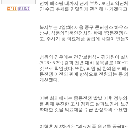
전히 해소될 때까지 관계 부처
,
보건의약단체
인 수급 추세를 면밀하게 관리해 나가겠다
복지부는
2
일
(
화
)
서울 중구 콘퍼런스 하우
상부
,
식품의약품안전처와 함께
‘
중동전쟁 대
고
,
주사기 등 의료제품 공급에 차질이 없는지
병원의 경우에는 건강보험심사평가원이 실
(5.26.~5.29.)
결과 전년 대비 품목별로
100~1
것으로 확인됐다
.
또한
,
의원 및 한의원도 해
동전쟁 이전의 판매 방식으로 전환되는 등 
개선됐다
.
이번 회의에서는 중동전쟁 발발 이후 정부와
를 위해 추진한 조치 경과도 살펴보면서
,
보
확대한 것을 의료제품 수급 안정화의 주요한
이형훈 제
2
차관은
“
의료제품 원료를 공급하는