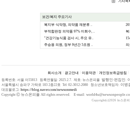
기사목
보건/복지 주요기사
복지부·식약청, 의약품 재분류 ..
2
부적합판정 의약품 97% 미회수, ..
복
"건강기능식품 검사 시, 주요 유..
1
주승용 의원, 정부 9년간 5조원 ..
의
회사소개
광고안내
이용약관
개인정보취급방침
발행인
‧
편집인: 
등록번호: 서울 아55813 등록연월일: 2025.2.7. 제호: 뉴스온피플
: 이
서울특별시 송파구 가락로 183 2층22호 Tel: 02-3012-2080 청소년보호책임자
https://blog.naver.com/newsonmedi
대표블로그:
Ⓒ
뉴스온피플 All rights reserved. E-mail: world4u@newsonpeople.co
Copyright
Copyright(c)2026 뉴스온