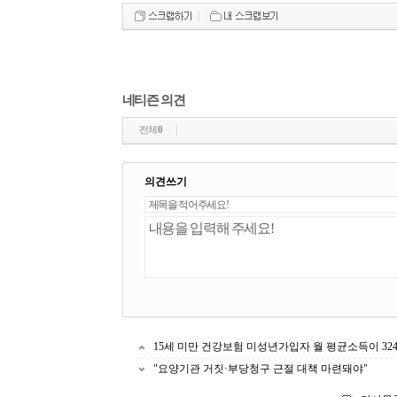
네티즌 의견
전체
0
의견쓰기
15세 미만 건강보험 미성년가입자 월 평균소득이 32
"요양기관 거짓·부당청구 근절 대책 마련돼야"