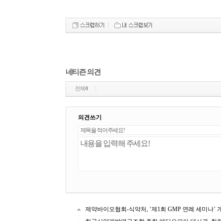
네티즌 의견
전체
0
의견쓰기
제약바이오협회-식약처, ‘제1회 GMP 연례 세미나’ 