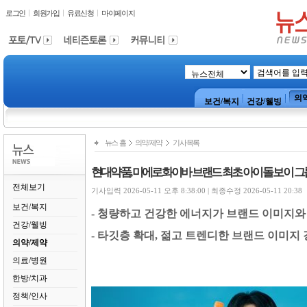
로그인
회원가입
유료신청
마이페이지
의
보건/복지
건강/웰빙
뉴스 홈
의약/제약
기사목록
현대약품, 미에로화이바 브랜드 최초 아이돌 보이 그룹 
전체보기
기사입력 2026-05-11 오후 8:38:00 | 최종수정 2026-05-11 20:38
보건/복지
-
청량하고 건강한 에너지가 브랜드 이미지와
건강/웰빙
-
타깃층 확대
,
젊고 트렌디한 브랜드 이미지 
의약/제약
의료/병원
한방/치과
정책/인사