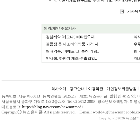
한국신약개발연구조합 주한 에티오피아 대사관, 한림
기사목
의약/제약 주요기사
경남제약 '레모나', 비타민C 제..
넥시
젤콤정 등 다소비의약품 가격 지..
우루
현대약품, '미에로 CF 론칭 기념..
한국
약사회, 하반기 제조·수출입업..
'메
회사소개
광고안내
이용약관
개인정보취급방침
발행인
‧
편집인: 
등록번호: 서울 아55813 등록연월일: 2025.2.7. 제호: 뉴스온피플
: 이
서울특별시 송파구 가락로 183 2층22호 Tel: 02-3012-2080 청소년보호책임자
https://blog.naver.com/newsonmedi
대표블로그:
Ⓒ
뉴스온피플 All rights reserved. E-mail: world4u@newsonpeople.co
Copyright
Copyright(c)2026 뉴스온