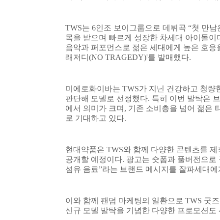
TWS
는
6
인조 보이그룹으로 데뷔곡
“
첫 만남
목을 받으며 빠르게 성장한 차세대 아이돌이
음악과 퍼포먼스로 젊은 세대에게 높은 호응
래저디
(NO TRAGEDY)'
를 발매했다
.
미에로화이바는
TWS
가 지닌 건강하고 청량
판단해 모델로 선정했다
.
특히 이번 발탁은 
에서 의미가 크며
,
기존 소비층을 넘어 젊은 
로 기대하고 있다
.
현대약품은
TWS
와 함께 다양한 콘텐츠를 
공개할 예정이다
.
광고는 숏폼과 풀버전으로
섬유 음료
”
라는 브랜드 메시지를 잘파세대에
이와 함께 팬덤 마케팅의 일환으로
TWS
굿즈
신규 모델 발탁을 기념한 다양한 프로모션도