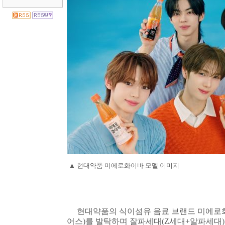
▲
현대약품 미에로화이바 모델 이미지
현대약품의 식이섬유 음료 브랜드 미에로
어스
)
를 발탁하며 잘파세대
(Z
세대
+
알파세대