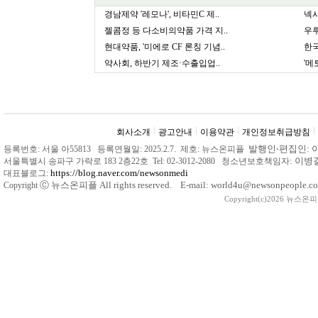
경남제약 '레모나', 비타민C 제..
넥시
젤콤정 등 다소비의약품 가격 지..
우루
현대약품, '미에로 CF 론칭 기념..
한국
약사회, 하반기 제조·수출입업..
'메
회사소개
광고안내
이용약관
개인정보취급방침
발행인
‧
편집인: 
등록번호: 서울 아55813 등록연월일: 2025.2.7. 제호: 뉴스온피플
: 이
서울특별시 송파구 가락로 183 2층22호 Tel: 02-3012-2080 청소년보호책임자
https://blog.naver.com/newsonmedi
대표블로그:
Ⓒ
뉴스온피플 All rights reserved. E-mail: world4u@newsonpeople.co
Copyright
Copyright(c)2026 뉴스온