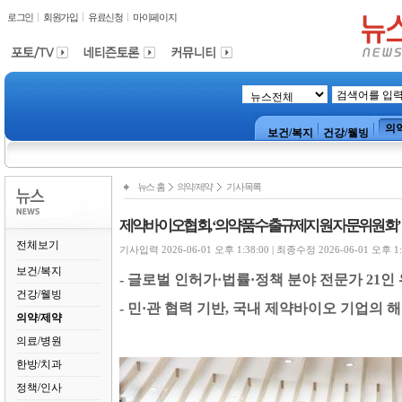
로그인
회원가입
유료신청
마이페이지
의
보건/복지
건강/웰빙
뉴스 홈
의약/제약
기사목록
제약바이오협회, ‘의약품 수출규제지원 자문위원회’
전체보기
기사입력 2026-06-01 오후 1:38:00 | 최종수정 2026-06-01 오후 1:
보건/복지
-
글로벌 인허가
·
법률
·
정책 분야 전문가
21
인
건강/웰빙
-
민
·
관 협력 기반
,
국내 제약바이오 기업의 해
의약/제약
의료/병원
한방/치과
정책/인사