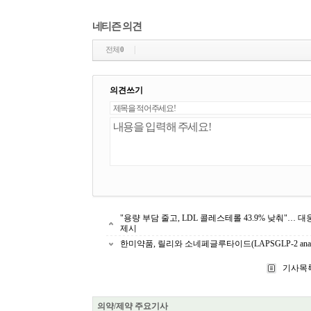
네티즌 의견
전체
0
의견쓰기
"용량 부담 줄고, LDL 콜레스테롤 43.9% 낮춰"… 
제시
한미약품, 릴리와 소네페글루타이드(LAPSGLP-2 ana
기사목
의약/제약 주요기사