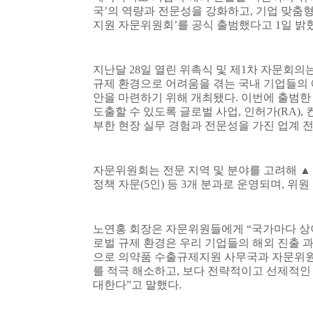
국
’
의 역량과 전문성을 강화하고
,
기업 맞춤형
지원 자문위원회
’
를 공식 출범했다고
1
일 밝
지난달
28
일 열린 위촉식 및 제
1
차 자문회의는
규제 환경으로 어려움을 겪는 국내 기업들의
안을 마련하기 위해 개최됐다
.
이번에 출범한
도출할 수 있도록 글로벌 사업
,
인허가
(RA),
부한 현장 실무 경험과 전문성을 가진 업계 
자문위원회는 전문 지역 및 분야를 고려해
정책 자문
(5
인
)
등
3
개 분과로 운영되며
,
위원
노연홍 회장은 자문위원들에게
“
국가마다 상
로벌 규제 환경은 우리 기업들의 해외 진출 
으로 의약품 수출규제지원 사무국과 자문위원
를 적극 해소하고
,
보다 전략적이고 선제적인 
대한다
”
고 말했다
.