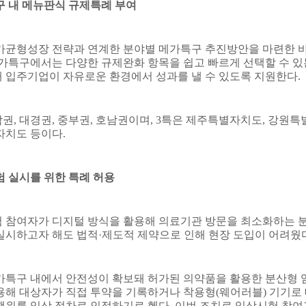
 내 메뉴판식 규제특례 부여
가균형성장 전략과 연계한 분야별 메가특구 추진방안을 마련한 
가특구에서는 다양한 규제완화 항목을 쉽고 빠르게 선택할 수 있
 입주기업이 자유로운 환경에서 성과를 낼 수 있도록 지원한다
.
남권
,
대경권
,
중부권
,
호남권이며
, 3
특은 제주특별자치도
,
강원특
자치도 등이다
.
 실시를 위한 특례 허용
 참여자가 디지털 방식을 활용해 의료기관 방문을 최소화하는 
실시하고자 해도 법적
·
제도적 제약으로 인해 현장 도입이 어려웠
가특구 내에서 안전성이 확보돼 허가된 의약품을 활용한 분산형 
용해 대상자가 직접 투약을 기록하거나 착용형
(
웨어러블
)
기기로 
행위를 임상 절차로 인정하기로 헸다
.
이번 조치로 임상시험 참여