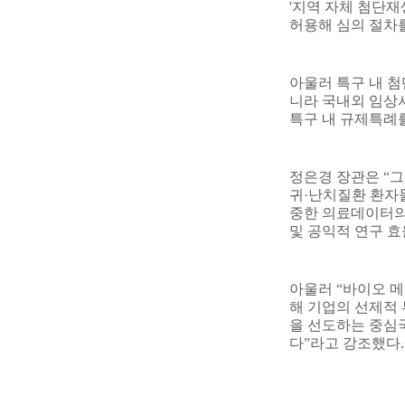
'
지역 자체 첨단
허용해 심의 절차
아울러 특구 내 
니라 국내외 임상
특구 내 규제특례
정은경 장관은
“
그
귀
·
난치질환 환자들
중한 의료데이터의
및 공익적 연구 
아울러
“
바이오 메
해 기업의 선제적
을 선도하는 중심
다
”
라고 강조했다
.