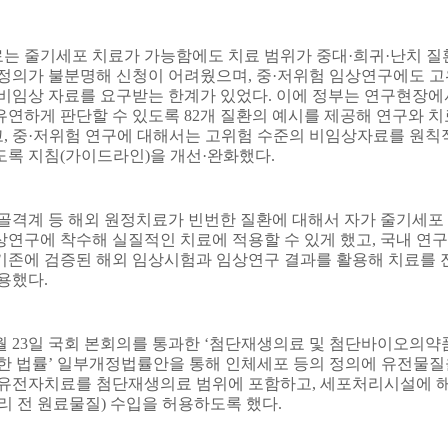
는 줄기세포 치료가 가능함에도 치료 범위가 중대
·
희귀
·
난치 질
 정의가 불분명해 신청이 어려웠으며
,
중
·
저위험 임상연구에도 고
 비임상 자료를 요구받는 한계가 있었다
.
이에 정부는 연구현장에
유연하게 판단할 수 있도록
82
개 질환의 예시를 제공해 연구와 치
고
,
중
·
저위험 연구에 대해서는 고위험 수준의 비임상자료를 원칙
도록 지침
(
가이드라인
)
을 개선
·
완화했다
.
골격계 등 해외 원정치료가 빈번한 질환에 대해서 자가 줄기세포
상연구에 착수해 실질적인 치료에 적용할 수 있게 했고
,
국내 연구
기존에 검증된 해외 임상시험과 임상연구 결과를 활용해 치료를 
허용했다
.
월
23
일 국회 본회의를 통과한
‘
첨단재생의료 및 첨단바이오의약
한 법률
’
일부개정법률안을 통해 인체세포 등의 정의에 유전물질
 유전자치료를 첨단재생의료 범위에 포함하고
,
세포처리시설에 
리 전 원료물질
)
수입을 허용하도록 했다
.