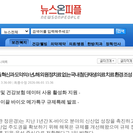
보건/복지
건강/웰빙
의약/제약
의료/병원
한방/치과
정책/인사
사목록
 혁신과 도약의 1년... 해외 원정치료 없는 국내 첨단재생의료 치료 환경 조성
:36:00 | 최종수정 2026-06-01 15:36
및 건강보험 데이터 사용 활성화 지원
-
 이끌 바이오 메가특구 규제특례 발표
-
관 정은경
)
는 지난
1
년간
K-
바이오 분야의 신산업 성장을 촉진하
산업 주도권을 확보하기 위해 해묵은 규제를 개선해왔으며 규제 
를 지원
·
육성 중심으로 전환했다고
1
일 밝혔다
.