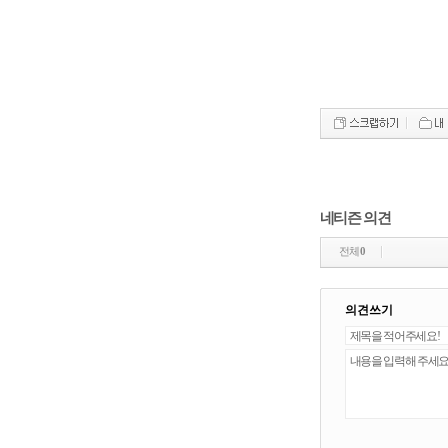
네티즌 의견
전체
0
의견쓰기