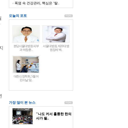
폭염 속 건강관리, 핵심은 ‘탈..
오늘의 포토
월
규
분당서울대병원 피부
서울대병원, 제20대 병
지
과 허창훈 ..
원장에 백..
대한신장학회, 5월 어
린이날 맞..
변
로
가장 많이 본 뉴스
"나도 커서 훌륭한 한의
사가 될..