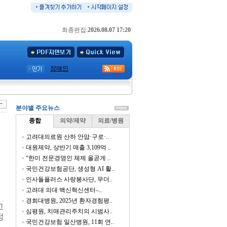
최종편집:
2026.08.07 17:20
장애인
분야별 주요뉴스
종합
의약/제약
의료/병원
고려대의료원 산하 안암·구로·..
대원제약, 상반기 매출 3,109억 ..
“한미 전문경영인 체제 올곧게 ..
국민건강보험공단, 생성형 AI 활..
인사돌플러스 사랑봉사단, 무더..
고려대 의대 백신혁신센터–..
경희대병원, 2025년 환자경험평..
고
심평원, 치매관리주치의 시범사..
정
국민건강보험 일산병원, 11회 연..