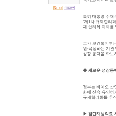
특히 대통령 주재
‘
제
1
차 규제합리
제 합리화 과제를
그간 보건복지부는
원
·
육성하는 기관
성장 동력을 확보
◆
새로운 성장동
정부는 바이오 산
화에 신속
·
유연하
규제합리화를 추
▶
첨단재생의료 