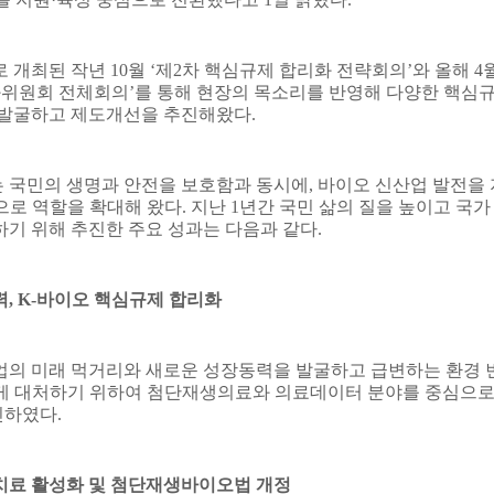
로 개최된 작년
10
월
‘
제
2
차 핵심규제 합리화 전략회의
’
와 올해
4
화위원회 전체회의
’
를 통해 현장의 목소리를 반영해 다양한 핵심
 발굴하고 제도개선을 추진해왔다
.
 국민의 생명과 안전을 보호함과 동시에
,
바이오 신산업 발전을 
으로 역할을 확대해 왔다
.
지난
1
년간 국민 삶의 질을 높이고 국가
하기 위해 추진한 주요 성과는 다음과 같다
.
력
, K-
바이오 핵심규제 합리화
업의 미래 먹거리와 새로운 성장동력을 발굴하고 급변하는 환경 
게 대처하기 위하여 첨단재생의료와 의료데이터 분야를 중심으
진하였다
.
치료 활성화 및 첨단재생바이오법 개정