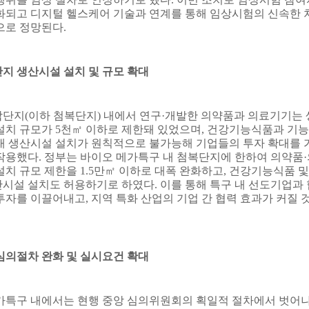
화되고 디지털 헬스케어 기술과 연계를 통해 임상시험의 신속한 
으로 정망된다
.
 생산시설 설치 및 규모 확대
합단지
(
이하 첨복단지
)
내에서 연구
·
개발한 의약품과 의료기기는 
설치 규모가
5
천
㎡
이하로 제한돼 있었으며
,
건강기능식품과 기능
내 생산시설 설치가 원칙적으로 불가능해 기업들의 투자 확대를 
작용했다
.
정부는 바이오 메가특구 내 첨복단지에 한하여 의약품
·
설치 규모 제한을
1.5
만
㎡
이하로 대폭 완화하고
,
건강기능식품 및
시설 설치도 허용하기로 하였다
.
이를 통해 특구 내 선도기업과 
투자를 이끌어내고
,
지역 특화 산업의 기업 간 협력 효과가 커질 
의절차 완화 및 실시요건 확대
가특구 내에서는 현행 중앙 심의위원회의 획일적 절차에서 벗어