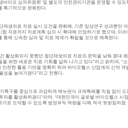
재생바이오 심의위원회
'
및 별도의 안전관리기관을 운영할 수 있도
를 획기적으로 완화한다
.
첨단재생의료 치료 실시 요건을 완화해
,
기존 임상연구 성과뿐만 아
시험 자료까지 치료계획 심의 시 확대해 인정하기로 했으며
,
이러
를 통해 신속한 심의 및 치료 체계가 확립될 것으로 예측된다
.
간 활성화되지 못했던 첨단재생의료 치료의 문턱을 낮춰 중대
·
희
을 위한 새로운 치료 기회를 넓혀 나가고 있다
”
라고 밝히며
, “
소
 안전한 활용 기반을 명확히 하여 바이오헬스 산업계의 신약 개
효율성을 높여가겠다
”
라고 전했다
.
가특구를 중심으로 과감하게 메뉴판식 규제특례를 차질 없이 도
 투자를 활성화하겠다
”
라며
, “
대한민국이 글로벌 바이오헬스 시
국가로 도약할 수 있도록 범정부적 역량을 다해 적극 뒷받침하겠