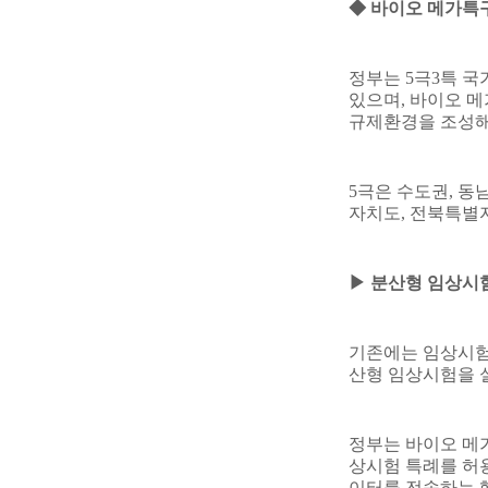
◆
바이오 메가특구
정부는
5
극
3
특 국
있으며
,
바이오 메
규제환경을 조성해
5
극은 수도권
,
동
자치도
,
전북특별
▶
분산형 임상시험
기존에는 임상시험
산형 임상시험을 
정부는 바이오 메
상시험 특례를 허
이터를 전송하는 