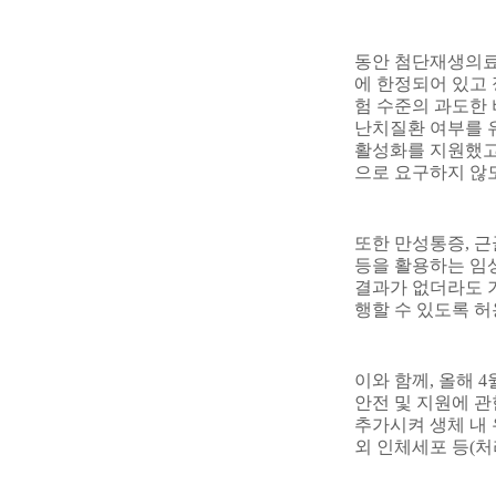
동안 첨단재생의료
에 한정되어 있고
험 수준의 과도한
난치질환 여부를 
활성화를 지원했
으로 요구하지 않
또한 만성통증
,
근
등을 활용하는 임
결과가 없더라도 
행할 수 있도록 
이와 함께
,
올해
4
안전 및 지원에 관
추가시켜 생체 내
외 인체세포 등
(
처