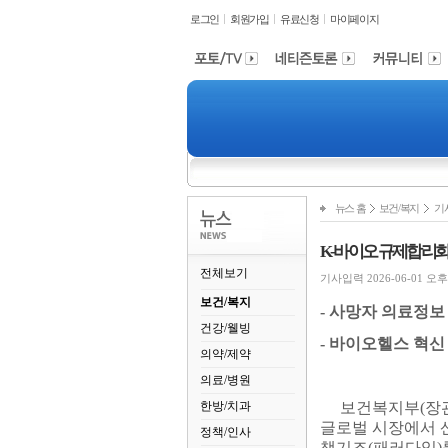
로그인
회원가입
유료신청
마이페이지
뉴스 홈
보건/복지
기
K-바이오 규제합리화,
전체보기
기사입력 2026-06-01 오후 3
보건/복지
-
사망자 의료정보 
건강/웰빙
-
바이오헬스 혁신
의약/제약
의료/병원
한방/치과
보건복지부
(
장
글로벌 시장에서 
정책/인사
책기조
(
패러다임
)