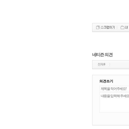
네티즌 의견
전체
0
의견쓰기