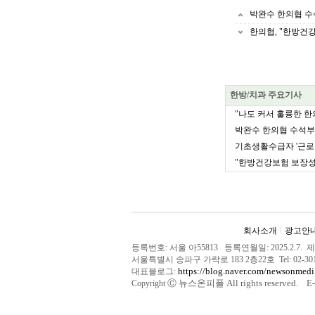
박완수 한의협 수
한의협, "한방건강
한방/치과 주요기사
"나도 커서 훌륭한 한
박완수 한의협 수석부회장
기초생활수급자 '근로
"한방건강보험 보장성 
회사소개
광고안
등록번호: 서울 아55813 등록연월일: 2025.2.7
서울특별시 송파구 가락로 183 2층22호 Tel: 02-
https://blog.naver.com/newsonmedi
대표블로그:
Ⓒ
뉴스온피플 All rights reserved. E-m
Copyright