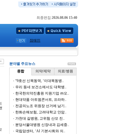
최종편집:
2026.08.06 15:40
장애인
분야별 주요뉴스
종합
의약/제약
의료/병원
“9호선 신목동역, ‘이대목동병..
우리 동네 보건소에서도 대학병..
한국한의약진흥원 지원기업 ㈜오..
현대약품 아트엠콘서트, 프라하..
의
전공의노조 위원장 선거에 남기..
했
한화손해보험, 고려대학교 안암..
가천대 길병원, 고위험 산모 진..
분당서울대병원 신장내과 김세중..
모
국립암센터, ‘AI 기본사회와 의..