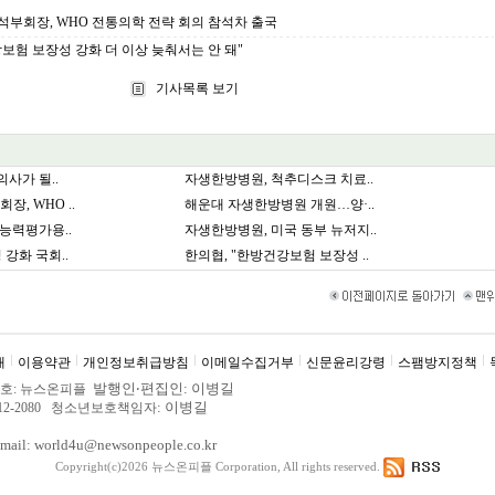
석부회장, WHO 전통의학 전략 회의 참석차 출국
보험 보장성 강화 더 이상 늦춰서는 안 돼"
기사목록 보기
의사가 될..
자생한방병원, 척추디스크 치료..
, WHO ..
해운대 자생한방병원 개원…양·..
능력평가용..
자생한방병원, 미국 동부 뉴저지..
강화 국회..
한의협, "한방건강보험 보장성 ..
내
이용약관
개인정보취급방침
이메일수집거부
신문윤리강령
스팸방지정책
발행인
‧
편집인: 이병길
. 제호: 뉴스온피플
: 이병길
3012-2080 청소년보호책임자
ail: world4u@newsonpeople.co.kr
Copyright(c)2026 뉴스온피플
Corporation, All rights reserved.