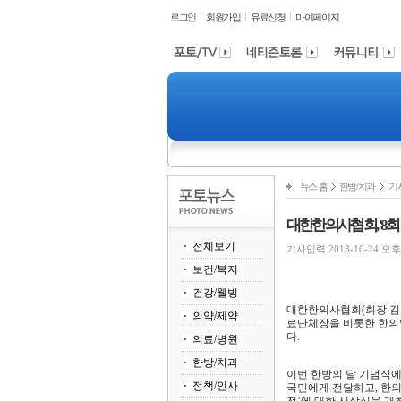
로그인
회원가입
유료신청
마이페이지
뉴스 홈
한방/치과
기
대한한의사협회, '8회
전체보기
기사입력 2013-10-24 오후 6
보건/복지
건강/웰빙
대한한의사협회(회장 김필건
의약/제약
료단체장을 비롯한 한의약
다.
의료/병원
한방/치과
이번 한방의 달 기념식
정책/인사
국민에게 전달하고, 한의