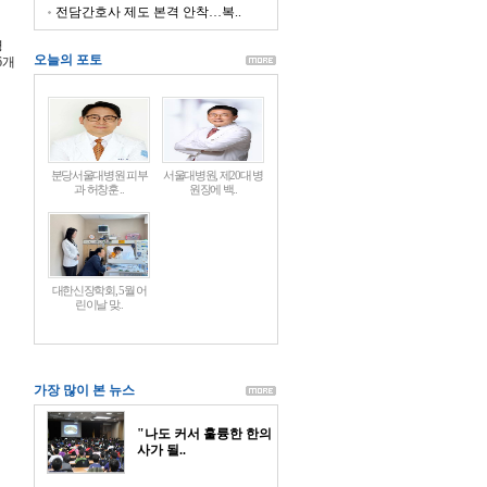
전담간호사 제도 본격 안착…복..
영
오늘의 포토
6개
분당서울대병원 피부
서울대병원, 제20대 병
과 허창훈 ..
원장에 백..
대한신장학회, 5월 어
린이날 맞..
가장 많이 본 뉴스
"나도 커서 훌륭한 한의
사가 될..