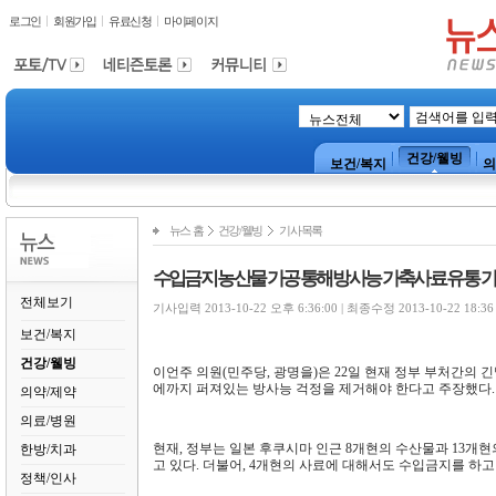
로그인
회원가입
유료신청
마이페이지
건강/웰빙
보건/복지
의
뉴스 홈
건강/웰빙
기사목록
수입금지 농산물 가공 통해 방사능 가축사료 유통 
전체보기
기사입력 2013-10-22 오후 6:36:00 | 최종수정 2013-10-22 18:36
보건/복지
건강/웰빙
이언주 의원(민주당, 광명을)은 22일 현재 정부 부처간의
에까지 퍼져있는 방사능 걱정을 제거해야 한다고 주장했다.
의약/제약
의료/병원
현재, 정부는 일본 후쿠시마 인근 8개현의 수산물과 13개현
한방/치과
고 있다. 더불어, 4개현의 사료에 대해서도 수입금지를 하고
정책/인사