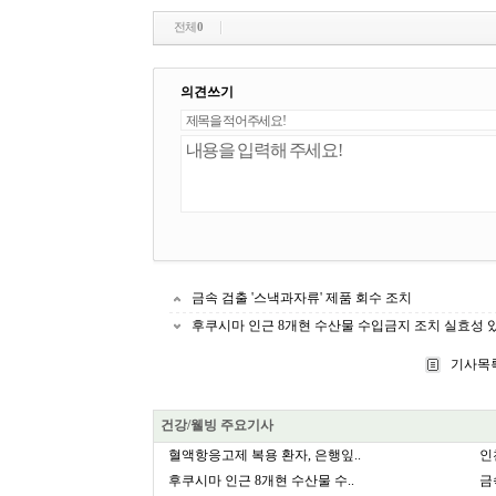
전체
0
의견쓰기
금속 검출 '스낵과자류' 제품 회수 조치
후쿠시마 인근 8개현 수산물 수입금지 조치 실효성 
기사목
건강/웰빙 주요기사
혈액항응고제 복용 환자, 은행잎..
인
후쿠시마 인근 8개현 수산물 수..
금